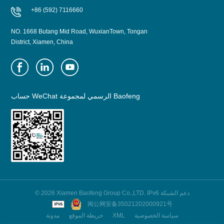
+86 (592) 7116660
NO. 1668 Butang Mid Road, WuxianTown, Tongan
District, Xiamen, China
حساب WeChat الرسمي لمجموعة Baofeng
© 2026 Xiamen Baofeng Group Co.,LTD. IPv6 دعم الشبكة
闽公网安备35021202000921号
سياسة الخصوصية
XML
خريطة الموقع
مدونة