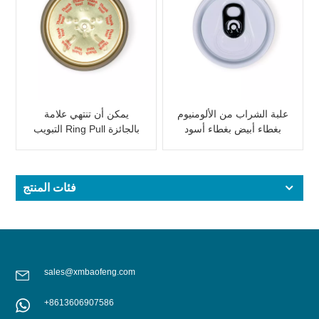
علبة الشراب من الألومنيوم
يمكن أن تنتهي علامة
بغطاء أبيض بغطاء أسود
التبويب Ring Pull بالجائزة
الترويجية
فئات المنتج
sales@xmbaofeng.com
+8613606907586