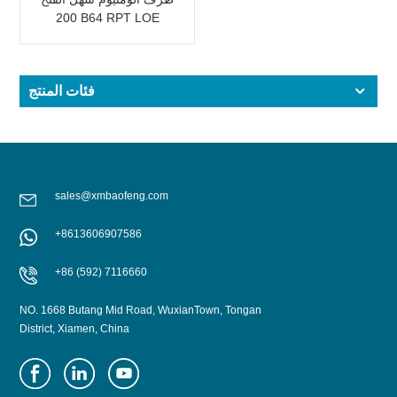
200 B64 RPT LOE
فئات المنتج
sales@xmbaofeng.com
+8613606907586
+86 (592) 7116660
NO. 1668 Butang Mid Road, WuxianTown, Tongan
District, Xiamen, China