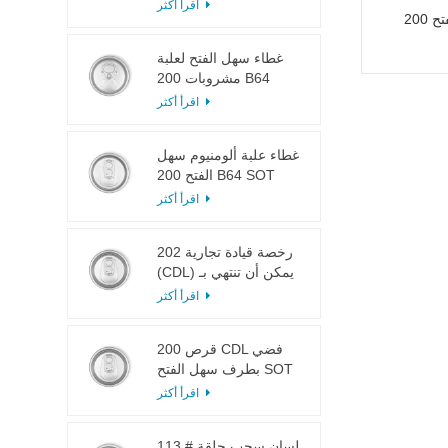
LOE
اقرأ أكثر
طرف ألومنيوم سهل الفتح 200 B64
غطاء سهل الفتح لعلبة
مشروبات 200 B64
RPT SOE فضي
اقرأ أكثر
غطاء علبة ألومنيوم سهل
الفتح 200 B64 SOT
LOE
اقرأ أكثر
202 رخصة قيادة تجارية
(CDL) يمكن أن تنتهي بـ
SOT LOE فضي خفيف
اقرأ أكثر
الوزن EOE
200 قرص CDL فضي
بطرف سهل الفتح SOT
LOE إيبوكسي
اقرأ أكثر
113 # لسان سحب حلقة