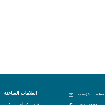
العلامات الساخنة
sales@xmbaofen
2 قطعة يمكن أن تنتهي
+8613606907586