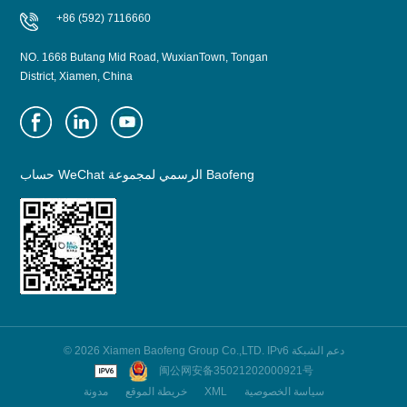
+86 (592) 7116660
NO. 1668 Butang Mid Road, WuxianTown, Tongan
District, Xiamen, China
حساب WeChat الرسمي لمجموعة Baofeng
© 2026 Xiamen Baofeng Group Co.,LTD. IPv6 دعم الشبكة
闽公网安备35021202000921号
سياسة الخصوصية
XML
خريطة الموقع
مدونة