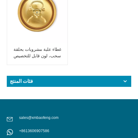
غطاء علبة مشروبات بحلقة
سحب، لون قابل للتخصيص
فئات المنتج
sales@xmbaofeng.com
+8613606907586