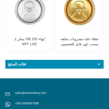
غطاء علبة مشروبات بحلقة
يمكن لـ ISE إنهاء 202
سحب، لون قابل للتخصيص
RPT LOE
فئات المنتج
sales@xmbaofeng.com
+8613606907586