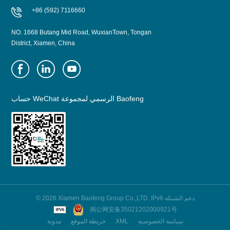
+86 (592) 7116660
NO. 1668 Butang Mid Road, WuxianTown, Tongan
District, Xiamen, China
حساب WeChat الرسمي لمجموعة Baofeng
© 2026 Xiamen Baofeng Group Co.,LTD. IPv6 دعم الشبكة
闽公网安备35021202000921号
سياسة الخصوصية
XML
خريطة الموقع
مدونة