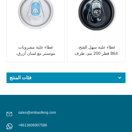
غطاء علبة سهل الفتح،
غطاء علبة مشروبات
قطر 200 مم، طرف B64
مونستر مع لسان أزرق،
لعلبة مشروبات من
عبوة من قطعتين
قطعتين، أسود اللون.
فئات المنتج
sales@xmbaofeng.com
+8613606907586