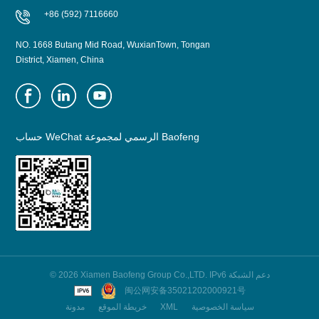
+86 (592) 7116660
NO. 1668 Butang Mid Road, WuxianTown, Tongan
District, Xiamen, China
حساب WeChat الرسمي لمجموعة Baofeng
© 2026 Xiamen Baofeng Group Co.,LTD. IPv6 دعم الشبكة
闽公网安备35021202000921号
سياسة الخصوصية
XML
خريطة الموقع
مدونة