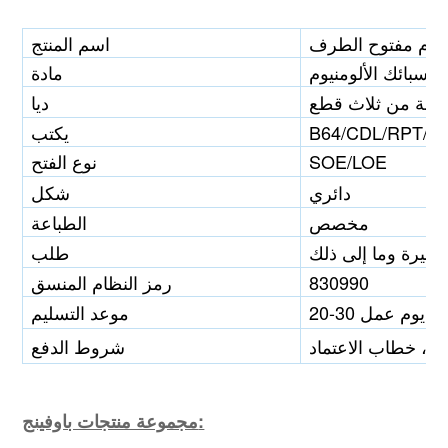
يوم مفتوح الطرف
اسم المنتج
سبائك الألومنيوم
مادة
ديا
B64/CDL/RPT/S
يكتب
SOE/LOE
نوع الفتح
دائري
شكل
مخصص
الطباعة
طلب
830990
رمز النظام المنسق
20-30 يوم عمل
موعد التسليم
ي، خطاب الاعتماد
شروط الدفع
مجموعة منتجات باوفينج: