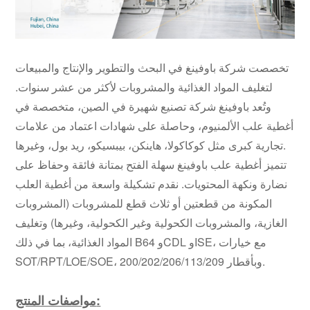
تخصصت شركة باوفينغ في البحث والتطوير والإنتاج والمبيعات
لتغليف المواد الغذائية والمشروبات لأكثر من عشر سنوات.
وتُعد باوفينغ شركة تصنيع شهيرة في الصين، متخصصة في
أغطية علب الألمنيوم، وحاصلة على شهادات اعتماد من علامات
تجارية كبرى مثل كوكاكولا، هاينكن، بيبسيكو، ريد بول، وغيرها.
تتميز أغطية علب باوفينغ سهلة الفتح بمتانة فائقة وحفاظ على
نضارة ونكهة المحتويات. نقدم تشكيلة واسعة من أغطية العلب
المكونة من قطعتين أو ثلاث قطع للمشروبات (المشروبات
الغازية، والمشروبات الكحولية وغير الكحولية، وغيرها) وتغليف
المواد الغذائية، بما في ذلك B64 وCDL وISE، مع خيارات
SOT/RPT/LOE/SOE، وبأقطار 200/202/206/113/209.
مواصفات المنتج: