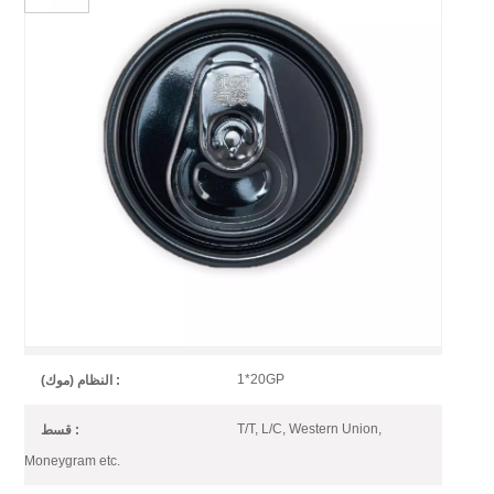
غطاء علبة سهل الفتح، قطر 200
مم، طرف B64 لعلبة مشروبات من
قطعتين، أسود اللون.
غطاء علبة مشروبات من الألومنيوم المطلي باللون الأسود بقطر 200 مم، سهل
الفتح، بسعر المصنع
Aluminum Easy Open Open Black
رقم الصنف :
SOT
1*20GP
النظام (موك) :
T/T, L/C, Western Union,
قسط :
Moneygram etc.