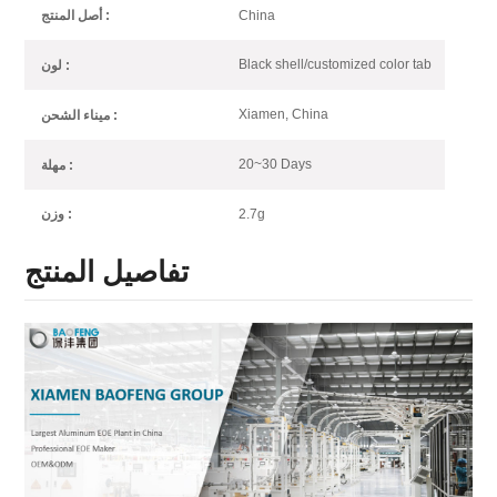
China
أصل المنتج :
Black shell/customized color tab
لون :
Xiamen, China
ميناء الشحن :
20~30 Days
مهلة :
2.7g
وزن :
تفاصيل المنتج