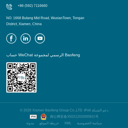
+86 (592) 7116660
NO. 1668 Butang Mid Road, WuxianTown, Tongan
District, Xiamen, China
حساب WeChat الرسمي لمجموعة Baofeng
© 2026 Xiamen Baofeng Group Co.,LTD. IPv6 دعم الشبكة
闽公网安备35021202000921号
سياسة الخصوصية
XML
خريطة الموقع
مدونة