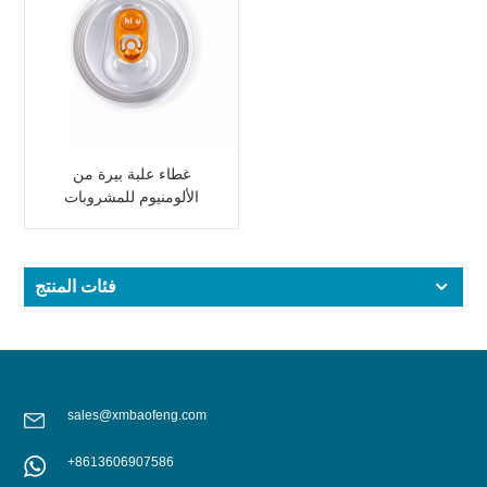
غطاء علبة بيرة من
الألومنيوم للمشروبات
الغازية، بفتحة محكمة
الإغلاق
فئات المنتج
sales@xmbaofeng.com
+8613606907586