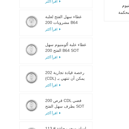
LOE
اقرأ أكثر
يوم
محكمة
غطاء سهل الفتح لعلبة
مشروبات 200 B64
RPT SOE فضي
اقرأ أكثر
غطاء علبة ألومنيوم سهل
الفتح 200 B64 SOT
LOE
اقرأ أكثر
202 رخصة قيادة تجارية
(CDL) يمكن أن تنتهي بـ
SOT LOE فضي خفيف
اقرأ أكثر
الوزن EOE
200 قرص CDL فضي
بطرف سهل الفتح SOT
LOE إيبوكسي
اقرأ أكثر
113 # لسان سحب حلقة