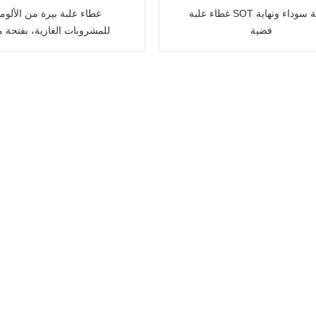
غطاء علبة SOT بحلقة سوداء ونهاية
غطاء علبة بيرة من الألومن
فضية
للمشروبات الغازية، بفتحة 
الإغلاق