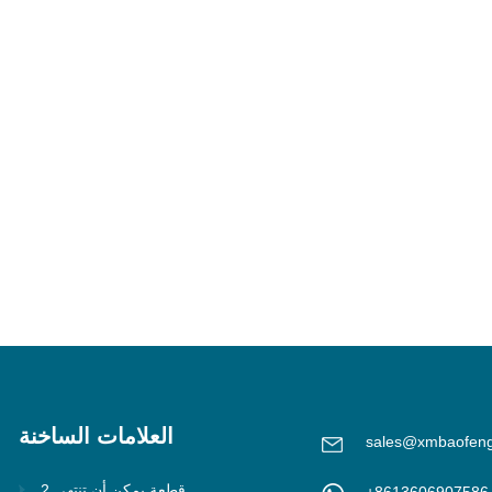
العلامات الساخنة
sales@xmbaofen
2 قطعة يمكن أن تنتهي
+8613606907586