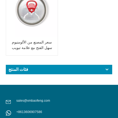
سعر المصنع من الألومنيوم
سهل الفتح مع علامة تبويب
وردي
فئات المنتج
sales@xmbaofeng.com
+8613606907586