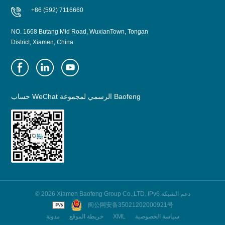
+86 (592) 7116660
NO. 1668 Butang Mid Road, WuxianTown, Tongan
District, Xiamen, China
حساب WeChat الرسمي لمجموعة Baofeng
© 2026 Xiamen Baofeng Group Co.,LTD. IPv6 دعم الشبكة
闽公网安备35021202000921号
سياسة الخصوصية
XML
خريطة الموقع
مدونة