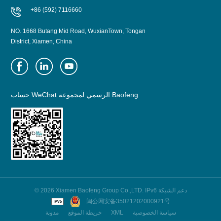
+86 (592) 7116660
NO. 1668 Butang Mid Road, WuxianTown, Tongan
District, Xiamen, China
حساب WeChat الرسمي لمجموعة Baofeng
© 2026 Xiamen Baofeng Group Co.,LTD. IPv6 دعم الشبكة
闽公网安备35021202000921号
سياسة الخصوصية
XML
خريطة الموقع
مدونة