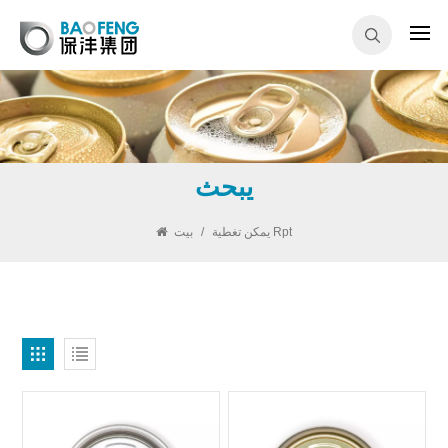
يبحث
يمكن تغطية Rpt
/
بيت