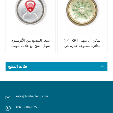
٢٠٢ RPT يمكن أن تنتهي
سعر المصنع من الألومنيوم
بجائزة مطبوعة عبارة عن
سهل الفتح مع علامة تبويب
بيرة / مشروب طاقة
وردي
فئات المنتج
sales@xmbaofeng.com
+8613606907586