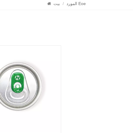
المورد Eoe
/
بيت