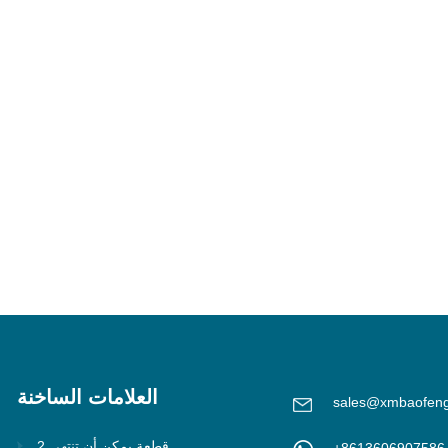
العلامات الساخنة
sales@xmbaofen
2 قطعة يمكن أن تنتهي
+8613606907586