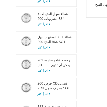
LOE
اقرأ أكثر
ل الفتح
غطاء سهل الفتح لعلبة
مشروبات 200 B64
RPT SOE فضي
اقرأ أكثر
غطاء علبة ألومنيوم سهل
الفتح 200 B64 SOT
LOE
اقرأ أكثر
202 رخصة قيادة تجارية
(CDL) يمكن أن تنتهي بـ
SOT LOE فضي خفيف
اقرأ أكثر
الوزن EOE
200 قرص CDL فضي
بطرف سهل الفتح SOT
LOE إيبوكسي
اقرأ أكثر
113 # لسان سحب حلقة