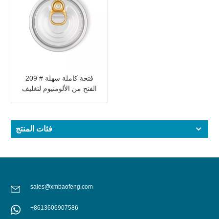
209 # فتحة كاملة سهلة
الفتح من الألومنيوم لتغليف
المواد الغذائية
فئات المنتج
sales@xmbaofeng.com
+8613606907586