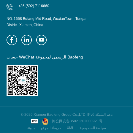
+86 (592) 7116660
NO. 1668 Butang Mid Road, WuxianTown, Tongan
District, Xiamen, China
حساب WeChat الرسمي لمجموعة Baofeng
© 2026 Xiamen Baofeng Group Co.,LTD. IPv6 دعم الشبكة
闽公网安备35021202000921号
سياسة الخصوصية
XML
خريطة الموقع
مدونة