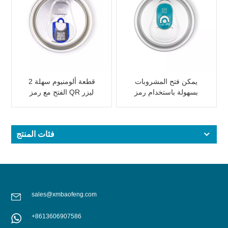
يمكن فتح المشروبات
2 قطعة ألومنيوم سهلة
بسهولة باستخدام رمز
الفتح مع رمز QR ليزر
الاستجابة السريعة بالليزر
داخلي قابل للتخصيص
للترقية
فئات المنتج
sales@xmbaofeng.com
+8613606907586