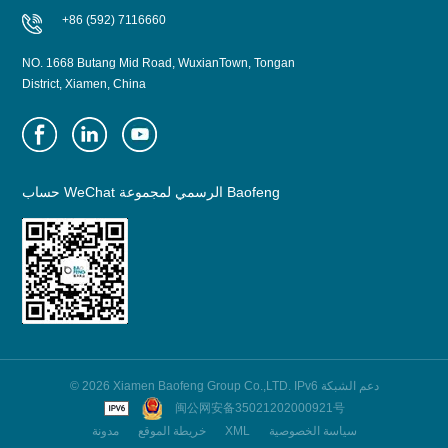
+86 (592) 7116660
NO. 1668 Butang Mid Road, WuxianTown, Tongan
District, Xiamen, China
حساب WeChat الرسمي لمجموعة Baofeng
© 2026 Xiamen Baofeng Group Co.,LTD. IPv6 دعم الشبكة
闽公网安备35021202000921号
سياسة الخصوصية
XML
خريطة الموقع
مدونة