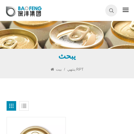
يبحث
ينتهي RPT
/
بيت