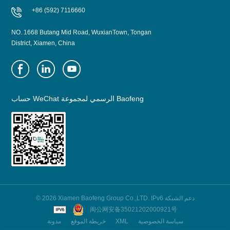
+86 (592) 7116660
NO. 1668 Butang Mid Road, WuxianTown, Tongan
District, Xiamen, China
حساب WeChat الرسمي لمجموعة Baofeng
© 2026 Xiamen Baofeng Group Co.,LTD. IPv6 دعم الشبكة
闽公网安备35021202000921号
سياسة الخصوصية
XML
خريطة الموقع
مدونة