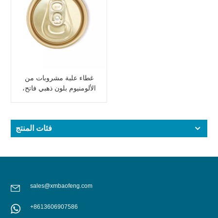
غطاء علبة مشروبات من
الألومنيوم بلون ذهبي فاتح،
مزود بغطاء قابل للفتح.
فئات المنتج
sales@xmbaofeng.com
+8613606907586