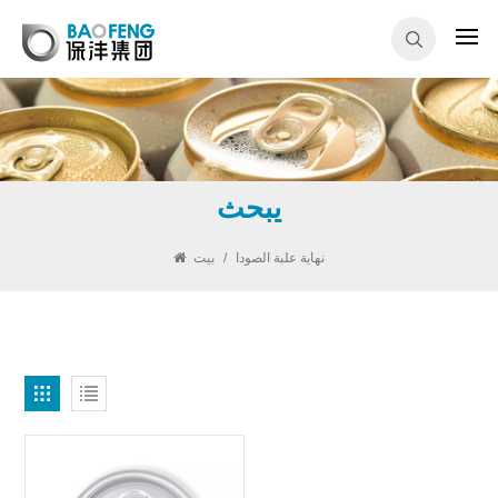
يبحث
نهاية علبة الصودا
/
بيت