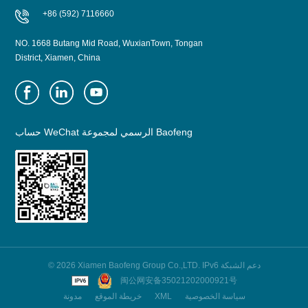
+86 (592) 7116660
NO. 1668 Butang Mid Road, WuxianTown, Tongan
District, Xiamen, China
حساب WeChat الرسمي لمجموعة Baofeng
© 2026 Xiamen Baofeng Group Co.,LTD. IPv6 دعم الشبكة
闽公网安备35021202000921号
سياسة الخصوصية
XML
خريطة الموقع
مدونة