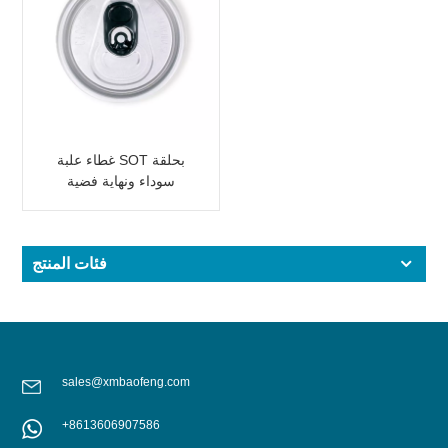
غطاء علبة SOT بحلقة
سوداء ونهاية فضية
فئات المنتج
sales@xmbaofeng.com
+8613606907586