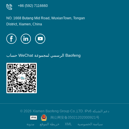
+86 (592) 7116660
NO. 1668 Butang Mid Road, WuxianTown, Tongan
District, Xiamen, China
حساب WeChat الرسمي لمجموعة Baofeng
© 2026 Xiamen Baofeng Group Co.,LTD. IPv6 دعم الشبكة
闽公网安备35021202000921号
سياسة الخصوصية
XML
خريطة الموقع
مدونة