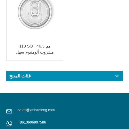
113 SOT 46.5 مم
مشروب ألومنيوم سهل
الفتح
فئات المنتج
sales@xmbaofeng.com
+8613606907586