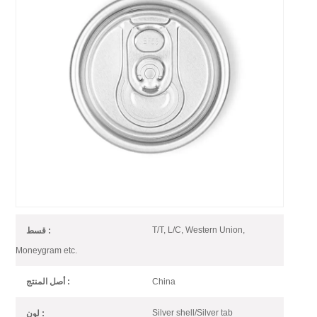
113 SOT 46.5 مم مشروب
ألومنيوم سهل الفتح
113 # Beverage EOE (Aluminmum) ، نوع stay-on-tab (SOT) مناسب
لعلبة 3 قطع من العصير والقهوة وتغليف المشروبات.
113 SOT Beverage Can End
رقم الصنف :
1*20GP
النظام (موك) :
T/T, L/C, Western Union,
قسط :
Moneygram etc.
China
أصل المنتج :
Silver shell/Silver tab
لون :