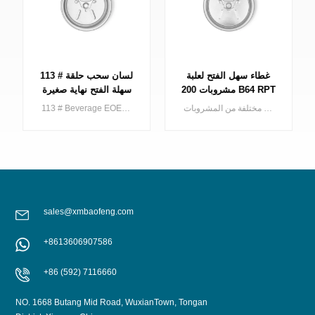
سهلة الفتح ، غطاء 200
غطاء سهل الفتح لعلبة
B64 SOT SOE تغليف
مشروبات 200 B64 RPT
معدني
SOE فضي
يمكن استخدام غطاء من الألمنيوم 200 ديا سهل الفتح (فتحة قياسية / صغيرة) لـ 2 قطعة في أنواع مختلفة من المشروبات
غطاء ألومنيوم سهل الفتح بقطر 200 مم (فتحة قياسية/صغيرة) لقطعتين، يمكن استخدامه في أنواع مختلفة من المشروبات
sales@xmbaofeng.com
+8613606907586
يتعلم أكثر
يتعلم أكثر
+86 (592) 7116660
NO. 1668 Butang Mid Road, WuxianTown, Tongan