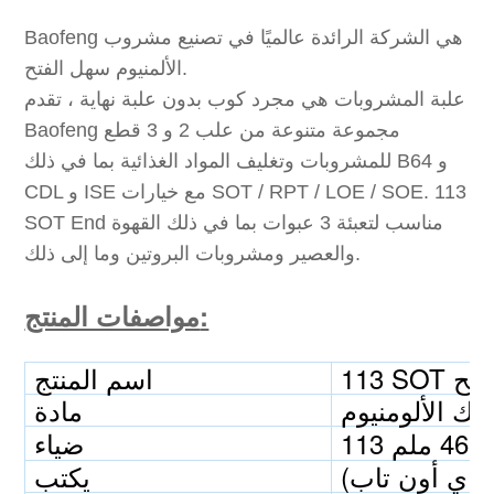
Baofeng هي الشركة الرائدة عالميًا في تصنيع مشروب
الألمنيوم سهل الفتح.
علبة المشروبات هي مجرد كوب بدون علبة نهاية ، تقدم
Baofeng مجموعة متنوعة من علب 2 و 3 قطع
للمشروبات وتغليف المواد الغذائية بما في ذلك B64 و
CDL و ISE مع خيارات SOT / RPT / LOE / SOE. 113
SOT End مناسب لتعبئة 3 عبوات بما في ذلك القهوة
والعصير ومشروبات البروتين وما إلى ذلك.
مواصفات المنتج:
لفتح
اسم المنتج
ئك الألومنيوم
مادة
ضياء
اي أون تاب)
يكتب