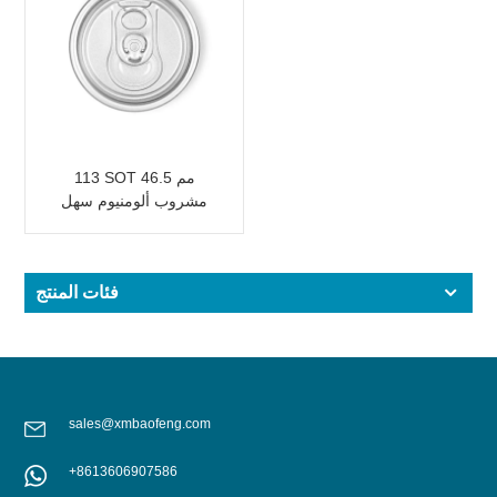
113 SOT 46.5 مم
مشروب ألومنيوم سهل
الفتح
فئات المنتج
sales@xmbaofeng.com
+8613606907586