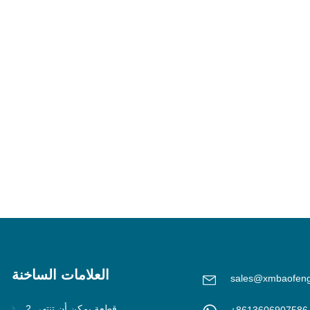
العلامات الساخنة
sales@xmbaofen
2 قطعة يمكن أن تنتهي
+8613606907586