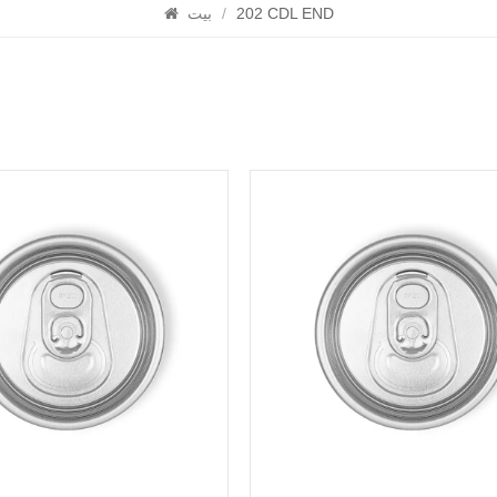
202 CDL END
/
بيت