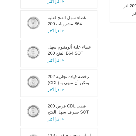
LOE
اقرأ أكثر
غطاء علبة سهل الفتح سعة 200 لتر
غطاء سهل الفتح لعلبة
مشروبات 200 B64
RPT SOE فضي
اقرأ أكثر
غطاء علبة ألومنيوم سهل
الفتح 200 B64 SOT
LOE
اقرأ أكثر
202 رخصة قيادة تجارية
(CDL) يمكن أن تنتهي بـ
SOT LOE فضي خفيف
اقرأ أكثر
الوزن EOE
200 قرص CDL فضي
بطرف سهل الفتح SOT
LOE إيبوكسي
اقرأ أكثر
113 # لسان سحب حلقة