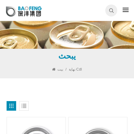
يبحث
نهاية Cdl
/
بيت