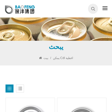
يبحث
يمكن Cdl اغطية
/
بيت