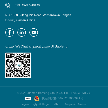
+86 (592) 7116660
NO. 1668 Butang Mid Road, WuxianTown, Tongan
District, Xiamen, China
حساب WeChat الرسمي لمجموعة Baofeng
© 2026 Xiamen Baofeng Group Co.,LTD. IPv6 دعم الشبكة
闽公网安备35021202000921号
مدونة
خريطة الموقع
XML
سياسة الخصوصية