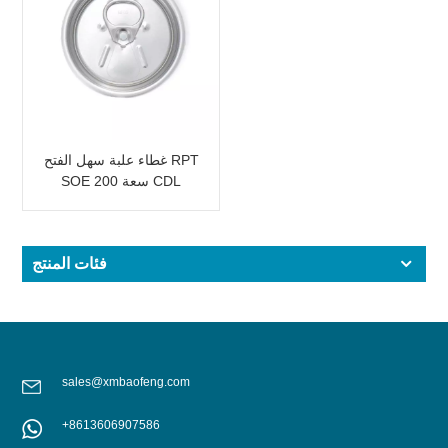
غطاء علبة سهل الفتح RPT
SOE سعة 200 CDL
فئات المنتج
sales@xmbaofeng.com
+8613606907586