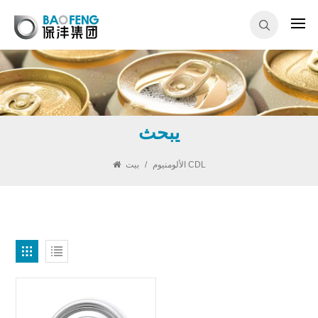
يبحث
بيت
/
الألومنيوم CDL