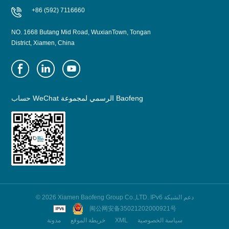
+86 (592) 7116660
NO. 1668 Butang Mid Road, WuxianTown, Tongan
District, Xiamen, China
حساب WeChat الرسمي لمجموعة Baofeng
© 2026 Xiamen Baofeng Group Co.,LTD. IPv6 دعم الشبكة
闽公网安备35021202000921号
سياسة الخصوصية
XML
خريطة الموقع
مدونة