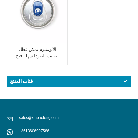
الألومنيوم يمكن غطاء
لتعليب الصودا سهلة فتح
نهاية SOT
فئات المنتج
sales@xmbaofeng.com
+8613606907586