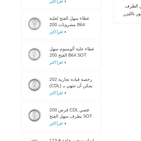
LOE
اقرأ أكثر
ن الطرف
ر بالليزر
غطاء سهل الفتح لعلبة
مشروبات 200 B64
RPT SOE فضي
اقرأ أكثر
غطاء علبة ألومنيوم سهل
الفتح 200 B64 SOT
LOE
اقرأ أكثر
202 رخصة قيادة تجارية
(CDL) يمكن أن تنتهي بـ
SOT LOE فضي خفيف
اقرأ أكثر
الوزن EOE
200 قرص CDL فضي
بطرف سهل الفتح SOT
LOE إيبوكسي
اقرأ أكثر
113 # لسان سحب حلقة