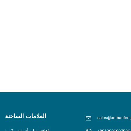
العلامات الساخنة
sales@xmbaofen
2 قطعة يمكن أن تنتهي
+8613606907586