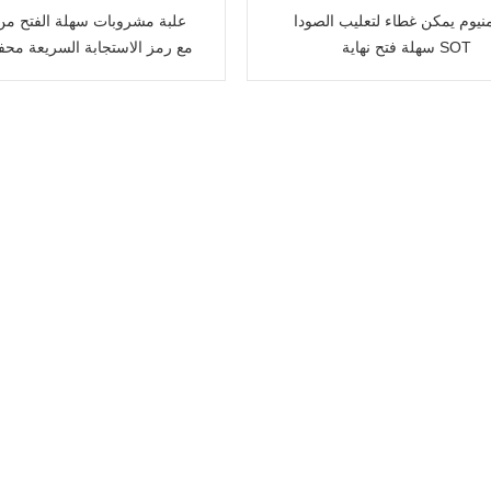
منيوم يمكن غطاء لتعليب الصودا
علبة مشروبات سهلة الفتح م
سهلة فتح نهاية SOT
مع رمز الاستجابة السريعة محفو
لأغراض ترويجية