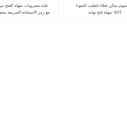
منيوم يمكن غطاء لتعليب الصودا
علبة مشروبات سهلة الفتح م
سهلة فتح نهاية SOT
مع رمز الاستجابة السريعة محفو
لأغراض ترويجية