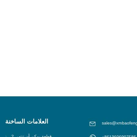
العلامات الساخنة
sales@xmbaofen
2 قطعة يمكن أن تنتهي
+8613606907586