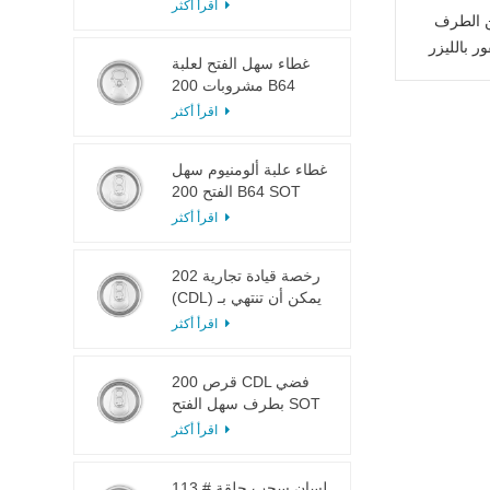
LOE
اقرأ أكثر
ن الطرف
ر بالليزر
غطاء سهل الفتح لعلبة
مشروبات 200 B64
RPT SOE فضي
اقرأ أكثر
غطاء علبة ألومنيوم سهل
الفتح 200 B64 SOT
LOE
اقرأ أكثر
202 رخصة قيادة تجارية
(CDL) يمكن أن تنتهي بـ
SOT LOE فضي خفيف
اقرأ أكثر
الوزن EOE
200 قرص CDL فضي
بطرف سهل الفتح SOT
LOE إيبوكسي
اقرأ أكثر
113 # لسان سحب حلقة