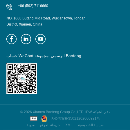
+86 (592) 7116660
NO. 1668 Butang Mid Road, WuxianTown, Tongan
District, Xiamen, China
حساب WeChat الرسمي لمجموعة Baofeng
© 2026 Xiamen Baofeng Group Co.,LTD. IPv6 دعم الشبكة
闽公网安备35021202000921号
سياسة الخصوصية
XML
خريطة الموقع
مدونة