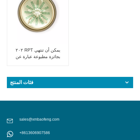
٢٠٢ RPT يمكن أن تنتهي
بجائزة مطبوعة عبارة عن
بيرة / مشروب طاقة
فئات المنتج
sales@xmbaofeng.com
+8613606907586