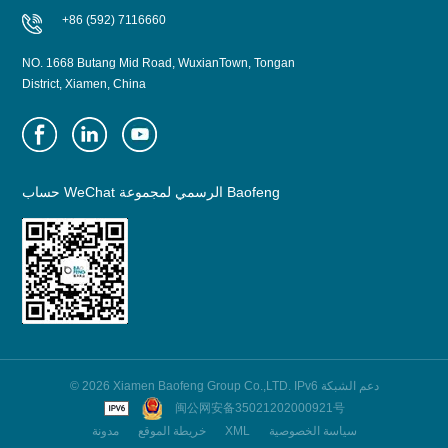
+86 (592) 7116660
NO. 1668 Butang Mid Road, WuxianTown, Tongan
District, Xiamen, China
حساب WeChat الرسمي لمجموعة Baofeng
© 2026 Xiamen Baofeng Group Co.,LTD. IPv6 دعم الشبكة
闽公网安备35021202000921号
سياسة الخصوصية
XML
خريطة الموقع
مدونة