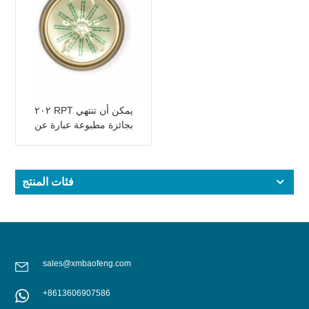
٢٠٢ RPT يمكن أن تنتهي
بجائزة مطبوعة عبارة عن
بيرة / مشروب طاقة
فئات المنتج
sales@xmbaofeng.com
+8613606907586