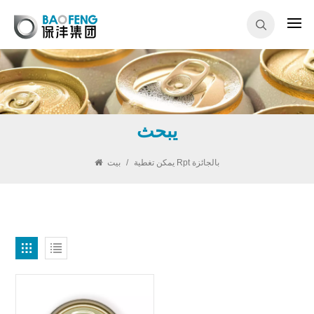
يبحث
يمكن تغطية Rpt بالجائزة
/
بيت